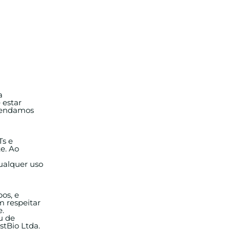
a
 estar
omendamos
Ts e
e. Ao
Qualquer uso
pos, e
m respeitar
e.
ou de
stBio Ltda.