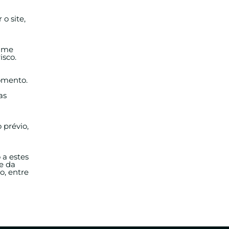
 o site,
sume
isco.
momento.
as
 prévio,
 a estes
te da
o, entre