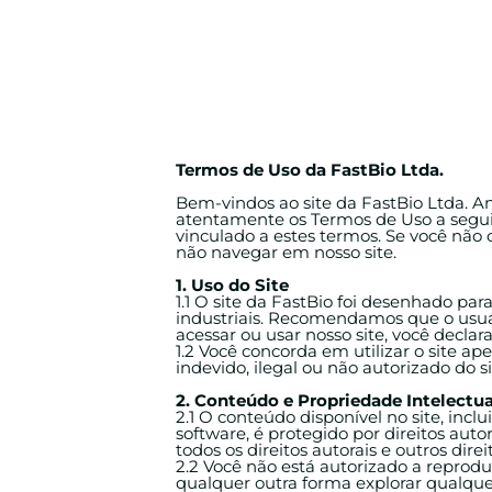
Termos de Uso da FastBio Ltda.
Bem-vindos ao site da FastBio Ltda. Ante
atentamente os Termos de Uso a seguir
vinculado a estes termos. Se você nã
não navegar em nosso site.
1. Uso do Site
1.1 O site da FastBio foi desenhado pa
industriais. Recomendamos que o usuári
acessar ou usar nosso site, você decla
1.2 Você concorda em utilizar o site a
indevido, ilegal ou não autorizado do s
2. Conteúdo e Propriedade Intelectua
2.1 O conteúdo disponível no site, inclu
software, é protegido por direitos auto
todos os direitos autorais e outros dir
2.2 Você não está autorizado a reproduzi
qualquer outra forma explorar qualque