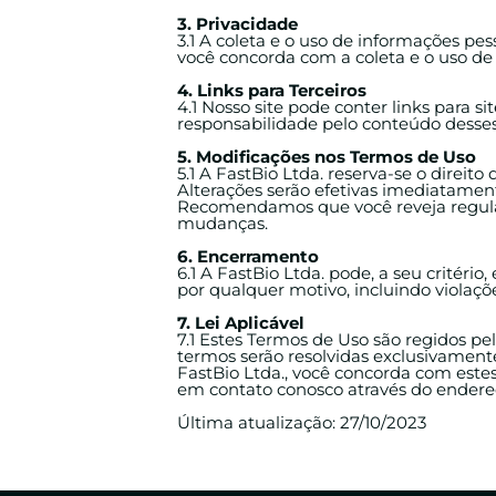
3. Privacidade
3.1 A coleta e o uso de informações pesso
você concorda com a coleta e o uso de 
4. Links para Terceiros
4.1 Nosso site pode conter links para s
responsabilidade pelo conteúdo desses s
5. Modificações nos Termos de Uso
5.1 A FastBio Ltda. reserva-se o direi
Alterações serão efetivas imediatament
Recomendamos que você reveja regula
mudanças.
6. Encerramento
6.1 A FastBio Ltda. pode, a seu critério
por qualquer motivo, incluindo violaçõ
7. Lei Aplicável
7.1 Estes Termos de Uso são regidos pel
termos serão resolvidas exclusivamente 
FastBio Ltda., você concorda com este
em contato conosco através do endere
Última atualização: 27/10/2023