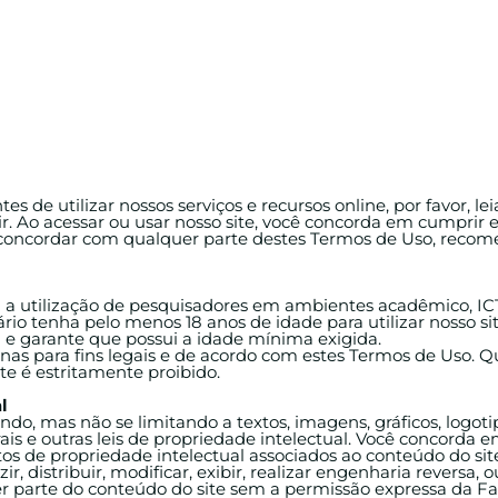
s de utilizar nossos serviços e recursos online, por favor, lei
. Ao acessar ou usar nosso site, você concorda em cumprir e
o concordar com qualquer parte destes Termos de Uso, rec
ra a utilização de pesquisadores em ambientes acadêmico, IC
o tenha pelo menos 18 anos de idade para utilizar nosso sit
ra e garante que possui a idade mínima exigida.
penas para fins legais e de acordo com estes Termos de Uso. 
ite é estritamente proibido.
l
indo, mas não se limitando a textos, imagens, gráficos, logoti
rais e outras leis de propriedade intelectual. Você concorda e
eitos de propriedade intelectual associados ao conteúdo do sit
r, distribuir, modificar, exibir, realizar engenharia reversa, 
r parte do conteúdo do site sem a permissão expressa da Fa