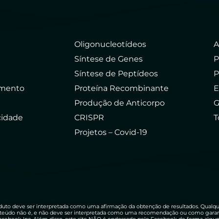
Oligonucleotídeos
A
Síntese de Genes
P
Síntese de Peptídeos
P
amento
Proteína Recombinante
E
Produção de Anticorpo
G
acidade
CRISPR
T
Projetos – Covid-19
uto deve ser interpretada como uma afirmação da obtenção de resultados. Qualq
teúdo não é, e não deve ser interpretada como uma recomendação ou como garantia