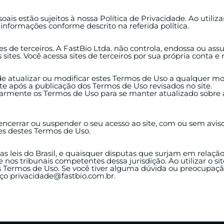
ais estão sujeitos à nossa Política de Privacidade. Ao utilizar
informações conforme descrito na referida política.
ites de terceiros. A FastBio Ltda. não controla, endossa ou as
ites. Você acessa sites de terceiros por sua própria conta e r
to de atualizar ou modificar estes Termos de Uso a qualquer 
e após a publicação dos Termos de Uso revisados no site.
rmente os Termos de Uso para se manter atualizado sobre 
, encerrar ou suspender o seu acesso ao site, com ou sem aviso
es destes Termos de Uso.
as leis do Brasil, e quaisquer disputas que surjam em relação
nos tribunais competentes dessa jurisdição. Ao utilizar o si
s Termos de Uso. Se você tiver alguma dúvida ou preocupaçã
ço privacidade@fastbio.com.br.