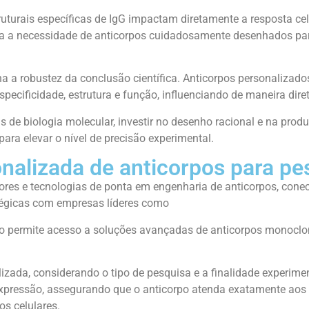
turais específicas de IgG impactam diretamente a resposta celu
orça a necessidade de anticorpos cuidadosamente desenhados p
a a robustez da conclusão científica.
Anticorpos personalizado
specificidade, estrutura e função, influenciando de maneira dir
is de biologia molecular, investir no desenho racional e na pr
ara elevar o nível de precisão experimental.
onalizada de anticorpos para p
res e tecnologias de ponta em engenharia de anticorpos, cone
atégicas com empresas líderes como
ão permite acesso a soluções avançadas de anticorpos monoclo
ada, considerando o tipo de pesquisa e a finalidade experimenta
expressão, assegurando que o anticorpo atenda exatamente aos o
os celulares.