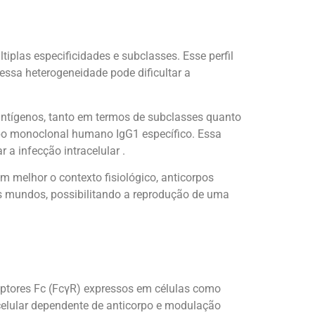
iplas especificidades e subclasses. Esse perfil
essa heterogeneidade pode dificultar a
s antígenos, tanto em termos de subclasses quanto
orpo monoclonal humano IgG1 específico. Essa
a infecção intracelular .
m melhor o contexto fisiológico, anticorpos
s mundos, possibilitando a reprodução de uma
eptores Fc (FcγR) expressos em células como
celular dependente de anticorpo e modulação