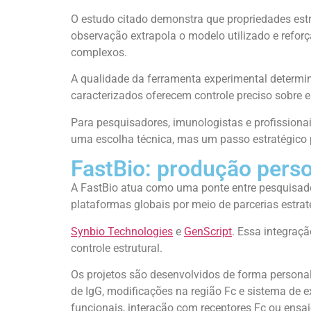
O estudo citado demonstra que propriedades estru
observação extrapola o modelo utilizado e ref
complexos.
A qualidade da ferramenta experimental determin
caracterizados oferecem controle preciso sobre e
Para pesquisadores, imunologistas e profissiona
uma escolha técnica, mas um passo estratégico p
FastBio: produção pers
A FastBio atua como uma ponte entre pesquisado
plataformas globais por meio de parcerias estr
Synbio Technologies
e
GenScript
. Essa integraç
controle estrutural.
Os projetos são desenvolvidos de forma personaliz
de IgG, modificações na região Fc e sistema de 
funcionais, interação com receptores Fc ou ensai