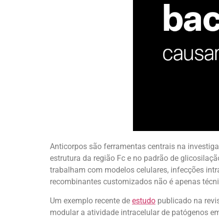
Anticorpos são ferramentas centrais na investig
estrutura da região Fc e no padrão de glicosilaç
trabalham com modelos celulares, infecções intr
recombinantes customizados não é apenas técnic
Um exemplo recente de
estudo
publicado na revi
modular a atividade intracelular de patógenos 