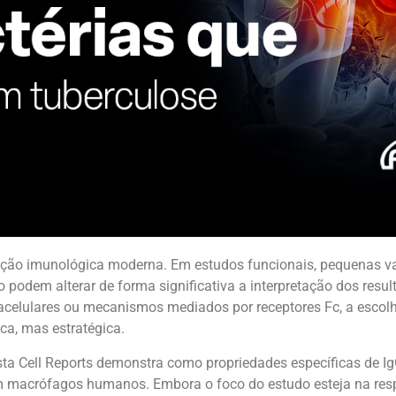
ação imunológica moderna. Em estudos funcionais, pequenas var
ão podem alterar de forma significativa a interpretação dos res
acelulares ou mecanismos mediados por receptores Fc, a escolh
a, mas estratégica.
sta Cell Reports demonstra como propriedades específicas de I
em macrófagos humanos. Embora o foco do estudo esteja na resp