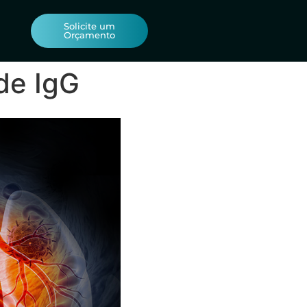
Solicite um
Orçamento
de IgG