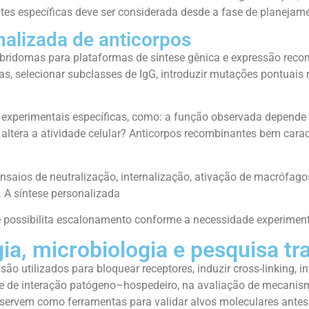
tes específicas deve ser considerada desde a fase de planejame
nalizada de anticorpos
ibridomas para plataformas de síntese gênica e expressão reco
as, selecionar subclasses de IgG, introduzir mutações pontuais
experimentais específicas, como: a função observada depende
altera a atividade celular? Anticorpos recombinantes bem cara
nsaios de neutralização, internalização, ativação de macrófa
 A síntese personalizada
 e possibilita escalonamento conforme a necessidade experiment
a, microbiologia e pesquisa tr
ão utilizados para bloquear receptores, induzir cross-linking, i
ise de interação patógeno–hospedeiro, na avaliação de mecan
, servem como ferramentas para validar alvos moleculares antes