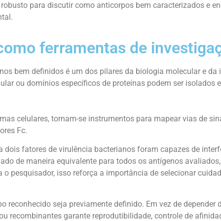
robusto para discutir como anticorpos bem caracterizados e 
tal.
 como ferramentas de investiga
genos bem definidos é um dos pilares da biologia molecular e d
lar ou domínios específicos de proteínas podem ser isolados e 
as celulares, tornam-se instrumentos para mapear vias de sinal
ores Fc.
 dois fatores de virulência bacterianos foram capazes de interfe
do de maneira equivalente para todos os antígenos avaliados, 
ra o pesquisador, isso reforça a importância de selecionar cui
o reconhecido seja previamente definido. Em vez de depender d
recombinantes garante reprodutibilidade, controle de afinidade