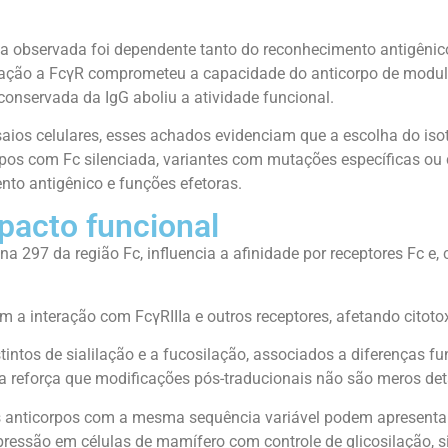
a observada foi dependente tanto do reconhecimento antigênico
ação a FcγR comprometeu a capacidade do anticorpo de modular
onservada da IgG aboliu a atividade funcional.
aios celulares, esses achados evidenciam que a escolha do isot
pos com Fc silenciada, variantes com mutações específicas ou 
to antigênico e funções efetoras.
mpacto funcional
na 297 da região Fc, influencia a afinidade por receptores Fc e,
a interação com FcγRIIIa e outros receptores, afetando citotox
ntos de sialilação e a fucosilação, associados a diferenças fun
a reforça que modificações pós-traducionais não são meros det
ois anticorpos com a mesma sequência variável podem apresent
expressão em células de mamífero com controle de glicosilação,