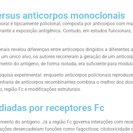
ersus anticorpos monoclonais
ral é tipicamente policlonal, composta por anticorpos com múlt
urante a exposição antigênica. Contudo, em estudos funcionais, 
lonais revelou diferenças entre anticorpos dirigidos a diferente
 de um único alvo, os autores recorreram à geração de um antic
to do antígeno, de forma isolada, era suficiente para modular 
squisa experimental: enquanto anticorpos policlonais reproduze
enharia de anticorpos recombinantes combina o melhor dos doi
o, região Fc e modificações estruturais.
diadas por receptores Fc
imento do antígeno. Já a região Fc governa interações com rec
erações desencadeiam funções como fagocitose, citotoxicidade 