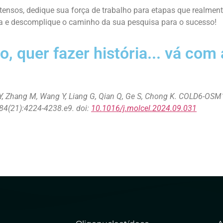
ensos, dedique sua força de trabalho para etapas que realment
va e descomplique o caminho da sua pesquisa para o sucesso!
o, quer fazer história... vá com 
u Y, Zhang M, Wang Y, Liang G, Qian Q, Ge S, Chong K. COLD6-OSM1
7;84(21):4224-4238.e9. doi:
10.1016/j.molcel.2024.09.031