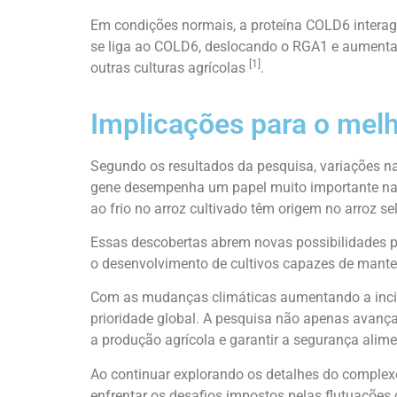
Em condições normais, a proteína COLD6 interag
se liga ao COLD6, deslocando o RGA1 e aumentando
[1]
outras culturas agrícolas
.
Implicações para o mel
Segundo os resultados da pesquisa, variações na
gene desempenha um papel muito importante na a
ao frio no arroz cultivado têm origem no arroz 
Essas descobertas abrem novas possibilidades
o desenvolvimento de cultivos capazes de mant
Com as mudanças climáticas aumentando a incidê
prioridade global. A pesquisa não apenas avança
a produção agrícola e garantir a segurança al
Ao continuar explorando os detalhes do comple
enfrentar os desafios impostos pelas flutuações c