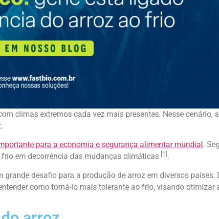
com climas extremos cada vez mais presentes. Nesse cenário, 
.
importante para a economia e segurança alimentar mundial
. Se
[1]
o frio em decorrência das mudanças climáticas
.
m grande desafio para a produção de arroz em diversos países.
entender como torná-lo mais tolerante ao frio, visando otimizar
do arroz