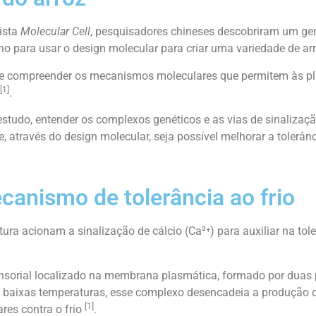
vista
Molecular Cell
, pesquisadores chineses descobriram um 
ho para usar o design molecular para criar uma variedade de arr
de compreender os mecanismos moleculares que permitem às pl
[1]
.
tudo, entender os complexos genéticos e as vias de sinalização
e, através do design molecular, seja possível melhorar a tolerân
anismo de tolerância ao frio
a acionam a sinalização de cálcio (Ca²⁺) para auxiliar na toler
sensorial localizado na membrana plasmática, formado por du
 baixas temperaturas, esse complexo desencadeia a produção d
[1]
res contra o frio
.