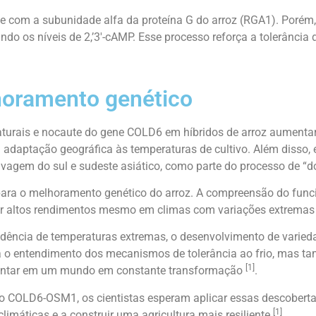
e com a subunidade alfa da proteína G do arroz (RGA1). Porém
 os níveis de 2,’3′-cAMP. Esse processo reforça a tolerância do
horamento genético
turais e nocaute do gene COLD6 em híbridos de arroz aumentara
daptação geográfica às temperaturas de cultivo. Além disso, 
selvagem do sul e sudeste asiático, como parte do processo de 
 para o melhoramento genético do arroz. A compreensão do fu
er altos rendimentos mesmo em climas com variações extremas
ncia de temperaturas extremas, o desenvolvimento de variedade
 o entendimento dos mecanismos de tolerância ao frio, mas tam
[1]
imentar em um mundo em constante transformação
.
xo COLD6-OSM1, os cientistas esperam aplicar essas descober
[1]
limáticas e a construir uma agricultura mais resiliente
.