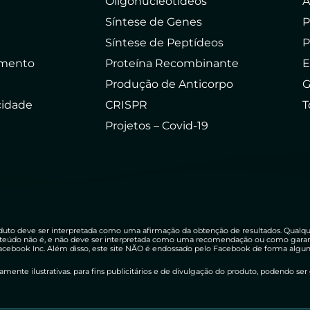
Oligonucleotídeos
A
Síntese de Genes
P
Síntese de Peptídeos
P
amento
Proteína Recombinante
E
Produção de Anticorpo
G
acidade
CRISPR
T
Projetos – Covid-19
uto deve ser interpretada como uma afirmação da obtenção de resultados. Qualq
teúdo não é, e não deve ser interpretada como uma recomendação ou como garantia
 Facebook Inc. Além disso, este site NÃO é endossado pelo Facebook de forma a
mente ilustrativas. para fins publicitários e de divulgação do produto, podendo ser d