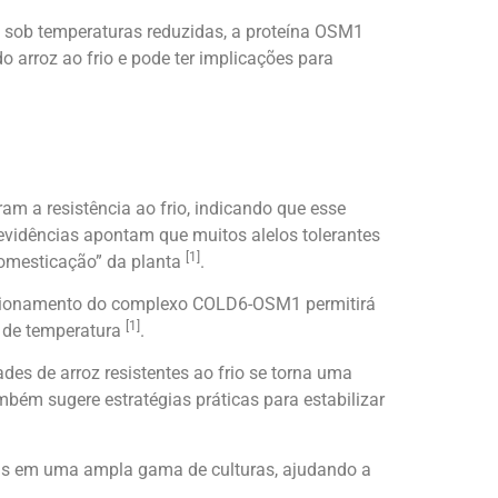
, sob temperaturas reduzidas, a proteína OSM1
 arroz ao frio e pode ter implicações para
m a resistência ao frio, indicando que esse
evidências apontam que muitos alelos tolerantes
[1]
“domesticação” da planta
.
ncionamento do complexo COLD6-OSM1 permitirá
[1]
 de temperatura
.
s de arroz resistentes ao frio se torna uma
bém sugere estratégias práticas para estabilizar
tas em uma ampla gama de culturas, ajudando a